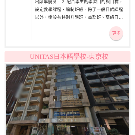
出席率優良。 2. 配合學生的學習目的與目標，
設定教學課程・編制班級，除了一般日語課程
以外，還設有特別升學班、商務班、高級日語
班、夜間班，提高更好的學習成果。 3. 獨自開
發副教材和一般教材併用，更加提高學生「活
更多
用日語」的能力。
UNITAS日本語學校-東京校