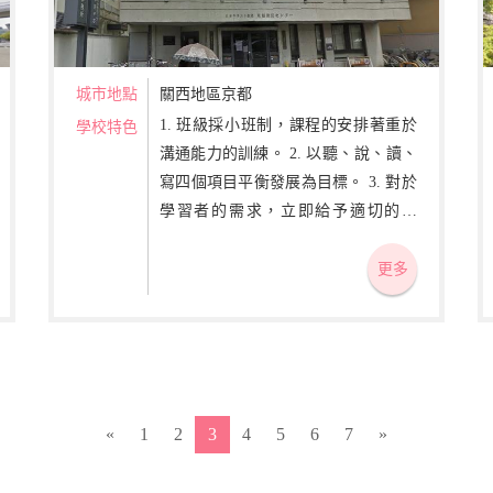
城市地點
關西地區京都
1. 班級採小班制，課程的安排著重於
學校特色
溝通能力的訓練。 2. 以聽、說、讀、
寫四個項目平衡發展為目標。 3. 對於
學習者的需求，立即給予適切的指
導。
更多
«
1
2
3
4
5
6
7
»