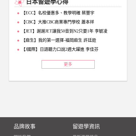
日本留遊學心得
【ECC】名校優惠多、教學明確 蔡豐宇
【CBC】大推CBC商業專門學校 蕭本祥
【JET】謝謝JET讓我50音到N2只要1年 李毓凌
【麻生】我的第一選擇-福岡麻生 許廷銓
【J國際】日語聽力口說2週大躍進 李佳芬
更多
品牌故事
留遊學資訊