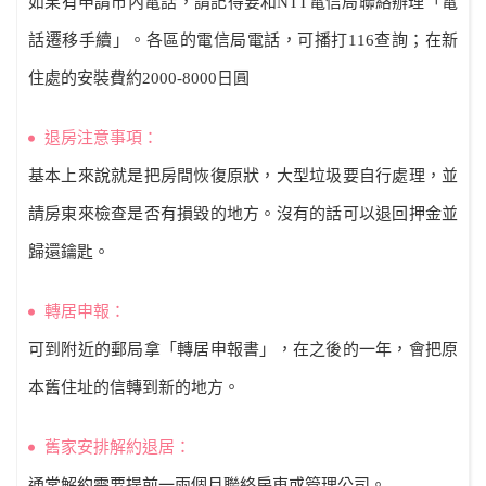
如果有申請市內電話，請記得要和NTT電信局聯絡辦理「電
話遷移手續」。各區的電信局電話，可播打116查詢；在新
住處的安裝費約2000-8000日圓
退房注意事項：
基本上來說就是把房間恢復原狀，大型垃圾要自行處理，並
請房東來檢查是否有損毀的地方。沒有的話可以退回押金並
歸還鑰匙。
轉居申報：
可到附近的郵局拿「轉居申報書」，在之後的一年，會把原
本舊住址的信轉到新的地方。
舊家安排解約退居：
通常解約需要提前一兩個月聯絡房東或管理公司。