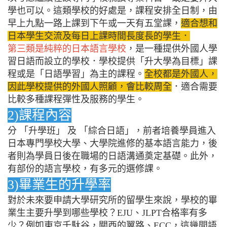
學也可以。這類學校的好處是，課程安排全日制，由
早上九點一路上課到下午或一天有五堂課，
適合想和
日本學生交流及每日上課時間長度長的學生．
第三類是純粹的日本語言學校
，是一種提供外國人學
習日語而設立的學校．學校提供「升大學為目標」課
程或是「日語學習」為主的課程。
全校都是外國人，
因此學校提供的外國人照顧，會比較周全
．適合需要
比較多種課程彈性及服務的學生。
2)課程內容
分 「升學班」 及 「綜合日語」，前者培養學員進入
日本專門學校大學、大學院進修的基本語言能力，後
者則為學員日後在職場的日語溝通奠定基礎。此外，
有部份的語言學校，有多元的選修課。
3)畢業生的升學率
對於未來要申請大學研究所的留學生來說，學校的畢
業生主要升學到哪些學校？EJU、JLPT合格率有多
少？例如東京千馱谷，關西的翼路、ECC，這幾間語