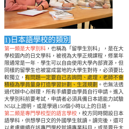
1)日本語學校的類別
第一類是大學別科
，也稱為「留學生別科」，是在大
學校園內的日文學科，被視為大學正規課程，修業年
限通常是一年．學生可以自由使用大學內部資源，但
同樣的留學生也被當成當地的大學生對待，必須要比
較獨立，
有問題一定要自己去詢問、處理，老師不會
積極為學員量身打造學習計劃、生涯規劃
。也無法透
過代辦中心辦理，所有手續要由學員自行申請。進入
大學別科前要考試，申請者必須具備日本語能力試驗
N5以上證明，或是學過150個小時以上的日語。
第二類是專門學校型的語言學校
，校方同時開設日本
語學科，供想學日文的外國學生就讀。讀完後，還可
以考慮繼續在該專門學校就讀專業科目，或是要升大