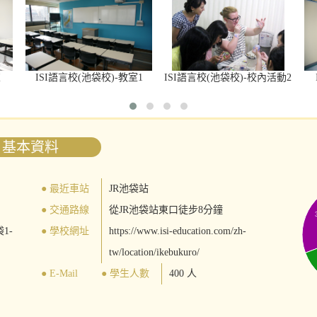
室
ISI語言校(池袋校)-教室1
ISI語言校(池袋校)-校內活動2
基本資料
● 最近車站
JR池袋站
● 交通路線
從JR池袋站東口徒步8分鐘
1-
● 學校網址
https://www.isi-education.com/zh-
tw/location/ikebukuro/
● E-Mail
● 學生人數
400 人