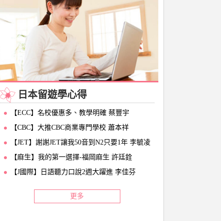
日本留遊學心得
【ECC】名校優惠多、教學明確 蔡豐宇
【CBC】大推CBC商業專門學校 蕭本祥
【JET】謝謝JET讓我50音到N2只要1年 李毓凌
【麻生】我的第一選擇-福岡麻生 許廷銓
【J國際】日語聽力口說2週大躍進 李佳芬
更多